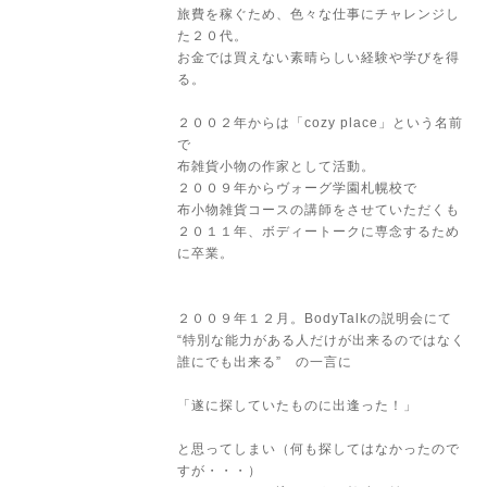
旅費を稼ぐため、色々な仕事にチャレンジし
た２０代。
お金では買えない素晴らしい経験や学びを得
る。
２００２年からは「cozy place」という名前
で
布雑貨小物の作家として活動。
２００９年からヴォーグ学園札幌校で
布小物雑貨コースの講師をさせていただくも
２０１１年、ボディートークに専念するため
に卒業。
２００９年１２月。BodyTalkの説明会にて
“特別な能力がある人だけが出来るのではなく
誰にでも出来る” の一言に
「遂に探していたものに出逢った！」
と思ってしまい（何も探してはなかったので
すが・・・）