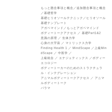
もっと懸念事項と概念／追加懸念事項と概念
／基礎哲学
基礎ヒリオソールテクニック／ヒリオソール
基礎テンプレート
アガペマインド／もっとアガペマインド
ボディートークアクセス ／ 基礎Part1&2
意識の原理 ／ 生体力学
心身の大宇宙 ／ マトリックス力学
Finding Health 1 ／ MindScape ／上級Min
dScape ／ 中医学 ／
上級統合 ／ エナジェティックス ／ボディー
エコロジー
ボディートーカーのためのストラクチュラ
ル・インテグレーション
アニマルボディートークアクセス ／ アニマ
ルボディートーク
パラマ