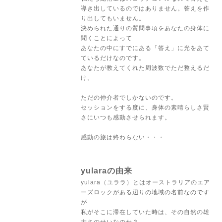
導き出しているのではありません。答えを作
り出してもいません。
決められた通りの質問事項をあなたの身体に
聞くことによって
あなたの中にすでにある「答え」に光をあて
ているだけなのです。
あなたが教えてくれた周波数でただ整えるだ
け。
ただの仲介者でしかないのです。
セッションをする度に、身体の素晴らしさ賢
さにいつも感動させられます。
感動の旅は終わらない・・・
yularaの由来
yulara（ユララ）とはオーストラリアのエア
ーズロックがある辺りの地域の名前なのです
が
私がそこに滞在していた時は、その自然の雄