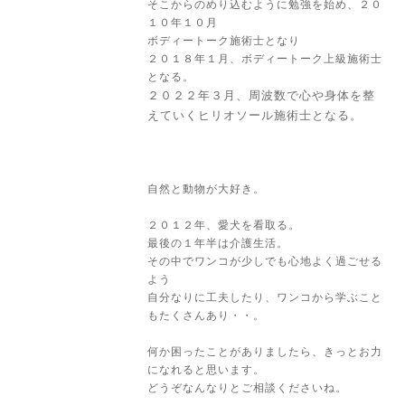
そこからのめり込むように勉強を始め、２０
１０年１０月
ボディートーク施術士となり
２０１８年１月、ボディートーク上級施術士
となる。
２０２２年３月、周波数で心や身体を整
えていくヒリオソール施術士となる。
自然と動物が大好き。
２０１２年、愛犬を看取る。
最後の１年半は介護生活。
その中でワンコが少しでも心地よく過ごせる
よう
自分なりに工夫したり、ワンコから学ぶこと
もたくさんあり・・。
何か困ったことがありましたら、きっとお力
になれると思います。
どうぞなんなりとご相談くださいね。