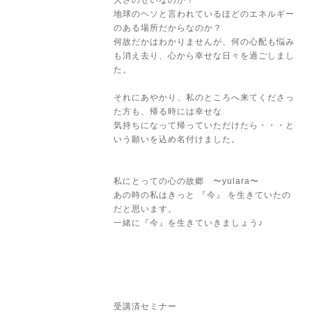
大さのせいなのか？
地球のヘソと言われているほどのエネルギー
のある場所だからなのか？
何故だかはわかりませんが、何の心配も悩み
も消え去り、心から幸せな日々を過ごしまし
た。
それにあやかり、私のところへ来てくださっ
た方も、帰る時には幸せな
気持ちになって帰っていただけたら・・・と
いう願いを込め名付けました。
私にとっての心の故郷 〜yulara〜
あの時の私はきっと 『今』 を生きていたの
だと思います。
一緒に『今』を生きていきましょう♪
受講済セミナー